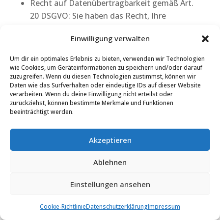
Recht auf Datenübertragbarkeit gemäß Art.
20 DSGVO: Sie haben das Recht, Ihre
personenbezogenen Daten, die Sie uns
Einwilligung verwalten
bereitgestellt haben, in einem strukturierten,
gängigen und maschinenlesebaren Format
Um dir ein optimales Erlebnis zu bieten, verwenden wir Technologien
zu erhalten oder die Übermittlung an einen
wie Cookies, um Geräteinformationen zu speichern und/oder darauf
zuzugreifen. Wenn du diesen Technologien zustimmst, können wir
anderen Verantwortlichen zu verlangen,
Daten wie das Surfverhalten oder eindeutige IDs auf dieser Website
soweit dies technisch machbar ist;
verarbeiten. Wenn du deine Einwilligung nicht erteilst oder
zurückziehst, können bestimmte Merkmale und Funktionen
Recht auf Widerruf erteilter Einwilligungen
beeinträchtigt werden.
gemäß Art. 7 Abs. 3 DSGVO: Sie haben das
Recht, eine einmal erteilte Einwilligung in die
Akzeptieren
Verarbeitung von Daten jederzeit mit
Wirkung für die Zukunft zu widerrufen. Im
Ablehnen
Falle des Widerrufs werden wir die
betroffenen Daten unverzüglich löschen,
Einstellungen ansehen
sofern eine weitere Verarbeitung nicht auf
eine Rechtsgrundlage zur einwilligungslosen
Cookie-Richtlinie
Datenschutzerklärung
Impressum