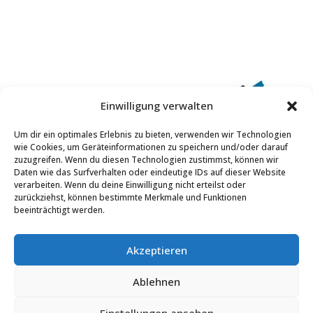
MALER FASSBENDER
Einwilligung verwalten
Bachstraße 1
56651 Oberzissen
Um dir ein optimales Erlebnis zu bieten, verwenden wir Technologien
wie Cookies, um Geräteinformationen zu speichern und/oder darauf
zuzugreifen. Wenn du diesen Technologien zustimmst, können wir
Telefon: +49 2636 7834
Daten wie das Surfverhalten oder eindeutige IDs auf dieser Website
verarbeiten. Wenn du deine Einwilligung nicht erteilst oder
E-Mail:
kontakt@malerfassbender.de
zurückziehst, können bestimmte Merkmale und Funktionen
beeinträchtigt werden.
Akzeptieren
Home
Über Uns
Malerhandwerk
Ablehnen
Bodenhandwerk
Galerie
News
Kontakt
Impressum
Datenschutzerklärung
Einstellungen ansehen